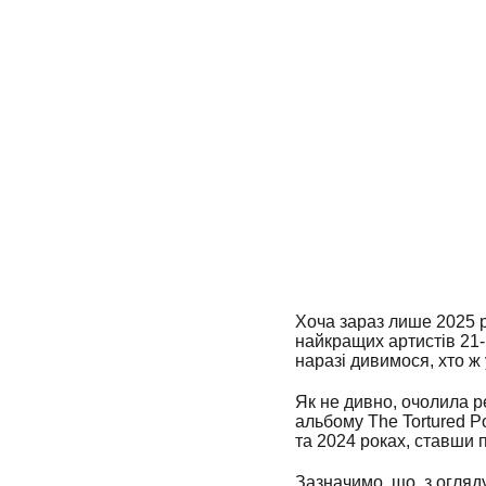
Хоча зараз лише 2025 р
найкращих артистів 21-г
наразі дивимося, хто ж
Як не дивно, очолила ре
альбому The Tortured Po
та 2024 роках, ставши
Зазначимо, що, з огляд