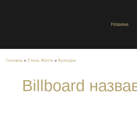
Новини
Головна
»
Стиль Життя
»
Культура
Billboard назва