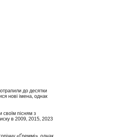
потрапили до десятки
ися нові імена, однак
и своїм пісням з
иску в 2009, 2015, 2023
горічну «Ґреммі», однак