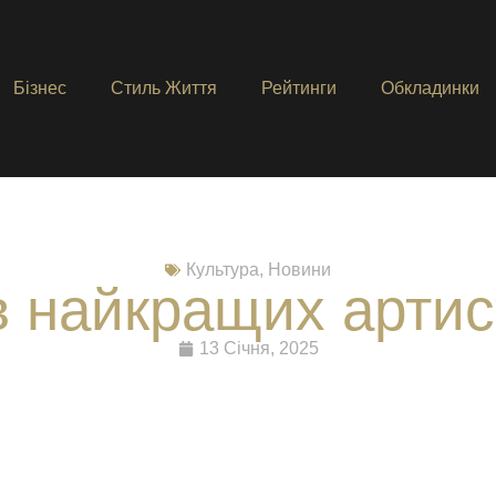
Бізнес
Стиль Життя
Рейтинги
Обкладинки
Культура
,
Новини
в найкращих артис
13 Січня, 2025