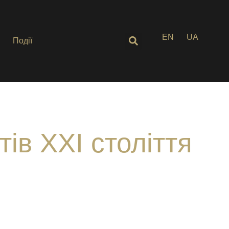
EN
UA
Події
тів ХХІ століття