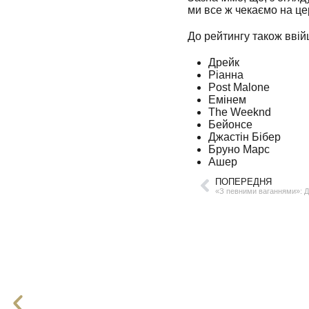
ми все ж чекаємо на це
До рейтингу також ввій
Дрейк
Ріанна
Post Malone
Емінем
The Weeknd
Бейонсе
Джастін Бібер
Бруно Марс
Ашер
ПОПЕРЕДНЯ
«З певними ваганнями»: Д