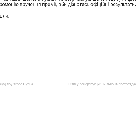
ремонію вручення премії, аби дізнатись офіційні результати.
шли:
жуд Лоу зіграє Путіна