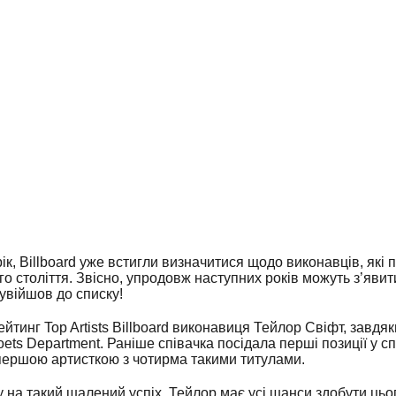
ік, Billboard уже встигли визначитися щодо виконавців, які 
о століття. Звісно, упродовж наступних років можуть з’явит
 увійшов до списку!
йтинг Top Artists Billboard виконавиця Тейлор Свіфт, завдяк
ets Department. Раніше співачка посідала перші позиції у сп
 першою артисткою з чотирма такими титулами.
у на такий шалений успіх, Тейлор має усі шанси здобути цьо