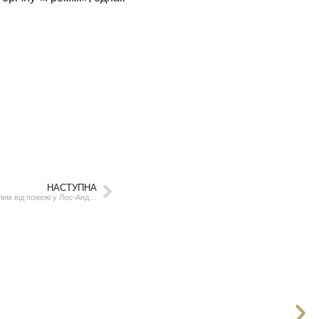
НАСТУПНА
Disney пожертвує $15 мільйонів постраждалим від пожежі у Лос-Анджелесі