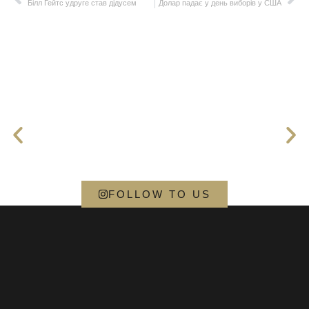
Білл Гейтс удруге став дідусем
Долар падає у день виборів у США
FOLLOW TO US