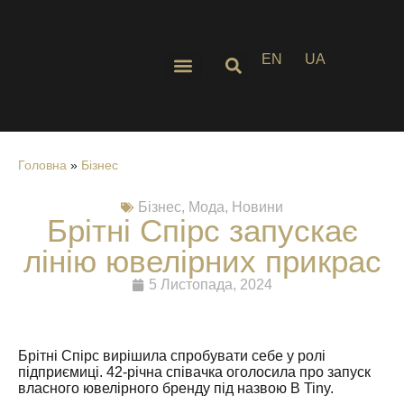
EN
UA
Стиль Життя
Головна
»
Бізнес
Бізнес
,
Мода
,
Новини
Брітні Спірс запускає
лінію ювелірних прикрас
5 Листопада, 2024
Брітні Спірс вирішила спробувати себе у ролі
підприємиці. 42-річна співачка оголосила про запуск
власного ювелірного бренду під назвою B Tiny.