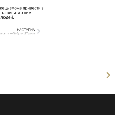
жець зможе привести з
я та випити з ним
и людей.
НАСТУПНА
 світу — їй було 117 років