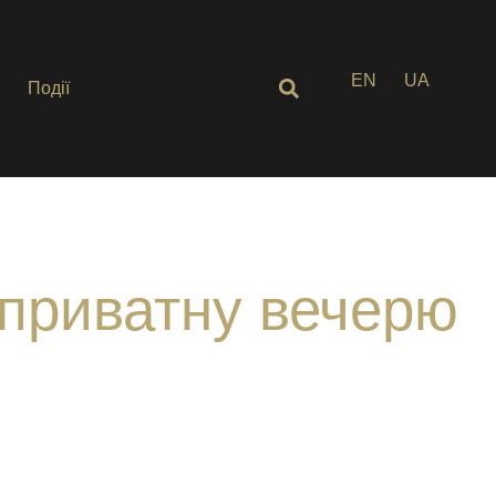
EN
UA
Події
 приватну вечерю