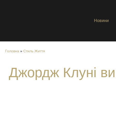
Новини
Головна
»
Стиль Життя
Джордж Клуні ви