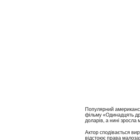
Популярний американськ
фільму «Одинадцять дру
доларів, а нині зросла
Актор сподівається виру
відстоює права малозах