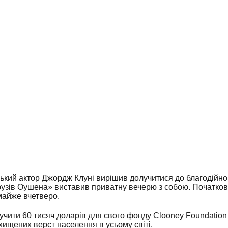
ий актор Джордж Клуні вирішив долучитися до благодійного
зів Оушена» виставив приватну вечерю з собою. Початкова 
 майже вчетверо.
чити 60 тисяч доларів для свого фонду Clooney Foundation f
ищених верст населення в усьому світі.