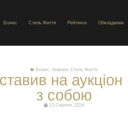
Бізнес
Стиль Життя
Рейтинги
Обкладинки
Бізнес
,
Новини
,
Стиль Життя
ставив на аукціон
з собою
21 Серпня, 2024