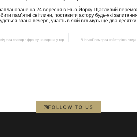
 заплановане на 24 вересня в Нью-Йорку. Щасливий перемо
бити пам’ятні світлини, поставити актору будь-які запитанн
удеться звана вечеря, участь в якій візьмуть ще два десятк
Відома українська модель підняла прапор з фронту на вершину гори Маковиця
В Іспанії померла найстаріша людина
FOLLOW TO US