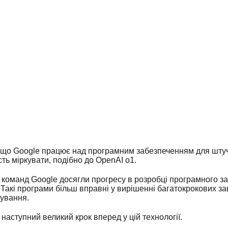
що Google працює над програмним забезпеченням для штучно
сть міркувати, подібно до OpenAI o1.
ка команд Google досягли прогресу в розробці програмного з
 Такі програми більш вправні у вирішенні багатокрокових з
ування.
наступний великий крок вперед у цій технології.