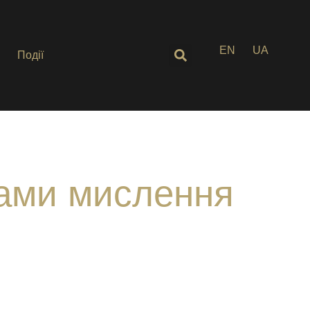
EN
UA
Події
ками мислення