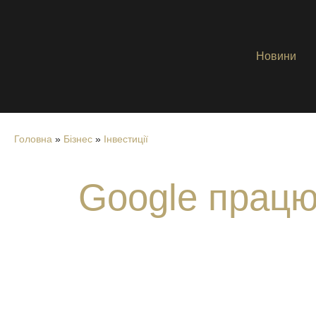
Новини
Головна
»
Бізнес
»
Інвестиції
Google працю