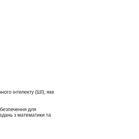
го інтелекту (ШІ), яке
абезпечення для
авдань з математики та