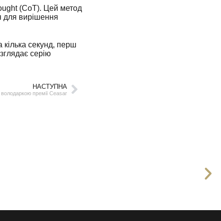
ought (CoT). Цей метод
 для вирішення
а кілька секунд, перш
озглядає серію
НАСТУПНА
 володаркою премії Ceasar