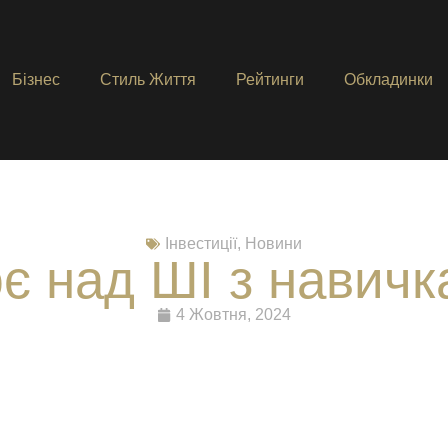
Бізнес
Стиль Життя
Рейтинги
Обкладинки
Інвестиції
,
Новини
є над ШІ з навич
4 Жовтня, 2024