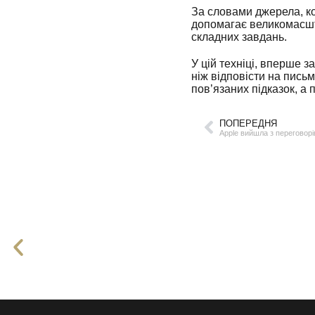
За словами джерела, ко
допомагає великомасш
складних завдань.
У цій техніці, вперше 
ніж відповісти на пись
пов’язаних підказок, а
ПОПЕРЕДНЯ
Apple вийшла з переговорів