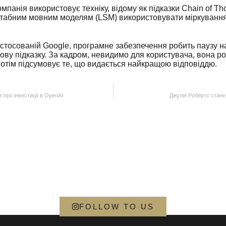
мпанія використовує техніку, відому як підказки Chain of Th
табним мовним моделям (LSM) використовувати міркування
застосованій Google, програмне забезпечення робить паузу н
мову підказку. За кадром, невидимо для користувача, вона р
 потім підсумовує те, що видається найкращою відповіддю.
 про інвестиції в OpenAI
Джулія Робертс стане
FOLLOW TO US