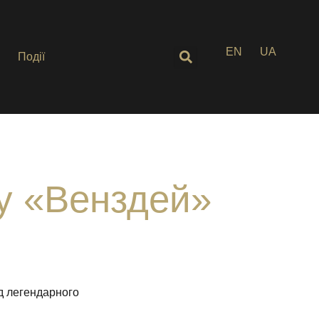
EN
UA
Події
ту «Венздей»
ід легендарного