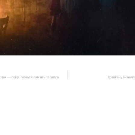
 мозок — погіршуються памʼять та увага
Кріштіану Роналду