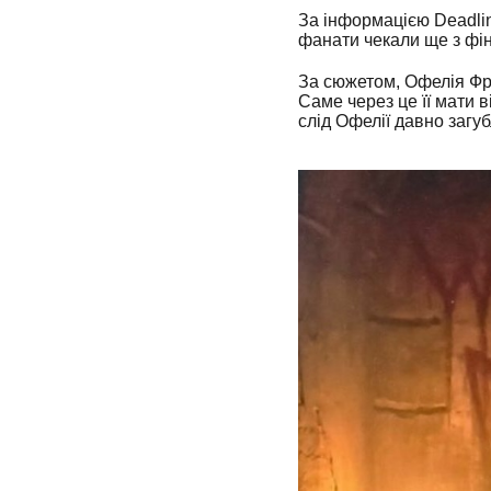
За інформацією Deadline
фанати чекали ще з фін
За сюжетом, Офелія Фра
Саме через це її мати в
слід Офелії давно загуб