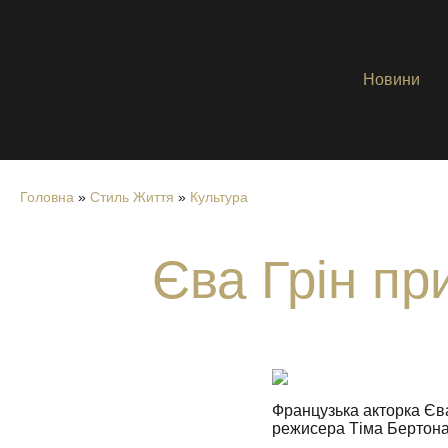
Новини
Головна
»
Стиль Життя
»
Культура
Єва Грін пр
Французька акторка Єва
режисера Тіма Бертона