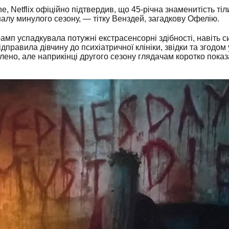
, Netflix офіційно підтвердив, що 45-річна знаменитість тіл
алу минулого сезону, — тітку Венздей, загадкову Офелію.
мп успадкувала потужні екстрасенсорні здібності, навіть с
ідправила дівчину до психіатричної клініки, звідки та згодо
лено, але наприкінці другого сезону глядачам коротко показал