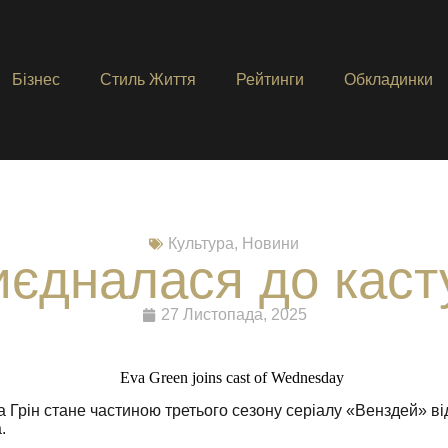
Бізнес
Стиль Життя
Рейтинги
Обкладинки
Культура
,
Новини
иєдналася до кас
27 Листопада, 2025
 Грін стане частиною третього сезону серіалу «Венздей» в
.