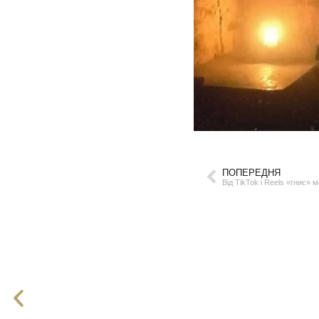
ПОПЕРЕДНЯ
Від TikTok і Reels «гниє»