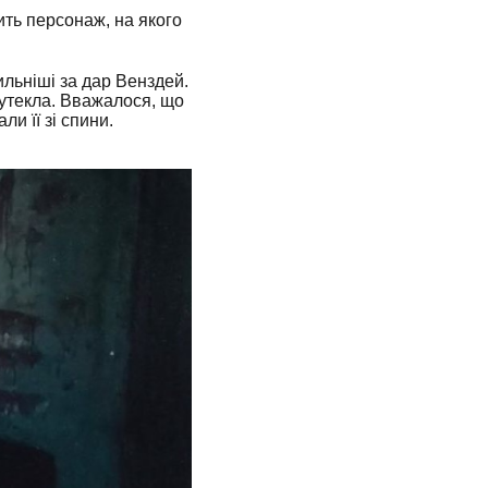
ить персонаж, на якого
ильніші за дар Венздей.
м утекла. Вважалося, що
и її зі спини.