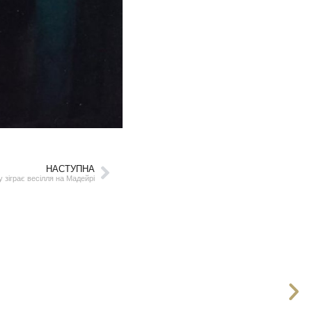
НАСТУПНА
 зіграє весілля на Мадейрі