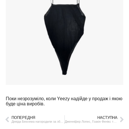
Поки незрозуміло, коли Yeezy надійде у продаж і якою
буде ціна виробів.
ПОПЕРЕДНЯ
НАСТУПНА
Девіда Бекхема нагородили за збереження прав дітей
Дженніфер Лопес, Гоакін Фенікс та інші номінанти «Золотої малини»-2025