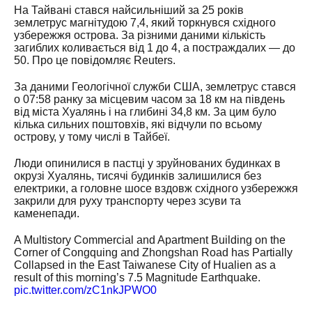
На Тайвані стався найсильніший за 25 років
землетрус магнітудою 7,4, який торкнувся східного
узбережжя острова. За різними даними кількість
загиблих коливається від 1 до 4, а постраждалих — до
50. Про це повідомляє Reuters.
За даними Геологічної служби США, землетрус стався
о 07:58 ранку за місцевим часом за 18 км на південь
від міста Хуалянь і на глибині 34,8 км. За цим було
кілька сильних поштовхів, які відчули по всьому
острову, у тому числі в Тайбеї.
Люди опинилися в пастці у зруйнованих будинках в
окрузі Хуалянь, тисячі будинків залишилися без
електрики, а головне шосе вздовж східного узбережжя
закрили для руху транспорту через зсуви та
каменепади.
A Multistory Commercial and Apartment Building on the
Corner of Congquing and Zhongshan Road has Partially
Collapsed in the East Taiwanese City of Hualien as a
result of this morning’s 7.5 Magnitude Earthquake.
pic.twitter.com/zC1nkJPWO0