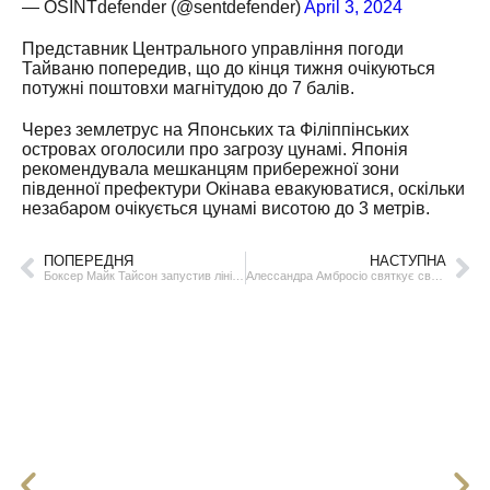
— OSINTdefender (@sentdefender)
April 3, 2024
Представник Центрального управління погоди
Тайваню попередив, що до кінця тижня очікуються
потужні поштовхи магнітудою до 7 балів.
Через землетрус на Японських та Філіппінських
островах оголосили про загрозу цунамі. Японія
рекомендувала мешканцям прибережної зони
південної префектури Окінава евакуюватися, оскільки
незабаром очікується цунамі висотою до 3 метрів.
ПОПЕРЕДНЯ
НАСТУПНА
Боксер Майк Тайсон запустив лінію конопляних цукерок у вигляді погризених вух
Алессандра Амбросіо святкує свої 43 роки!