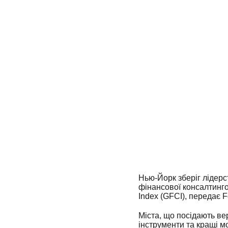
Нью-Йорк зберіг лідерс
фінансової консалтингов
Index (GFCI), передає F
Міста, що посідають ве
інструменти та кращі м