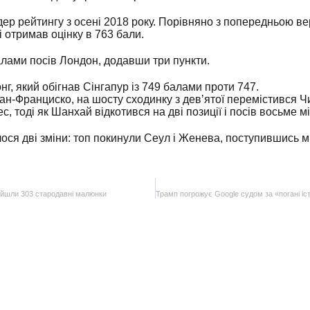
ер рейтингу з осені 2018 року. Порівняно з попередньою ве
і отримав оцінку в 763 бали.
алами посів Лондон, додавши три пункти.
нг, який обігнав Сінгапур із 749 балами проти 747.
Сан-Франциско, на шосту сходинку з девʼятої перемістився Чи
 тоді як Шанхай відкотився на дві позиції і посів восьме мі
улося дві зміни: топ покинули Сеул і Женева, поступившись 
айшли 303 стародавні малюнки