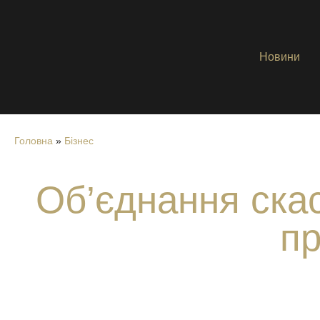
Новини
Головна
»
Бізнес
Об’єднання скас
пр