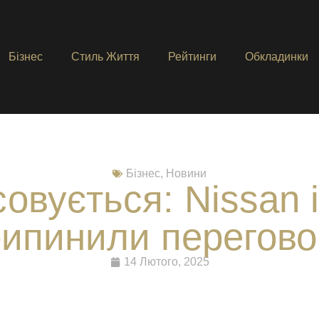
Бізнес
Стиль Життя
Рейтинги
Обкладинки
Бізнес
,
Новини
овується: Nissan 
ипинили перегово
14 Лютого, 2025