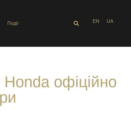
EN
UA
Події
і Honda офіційно
ри