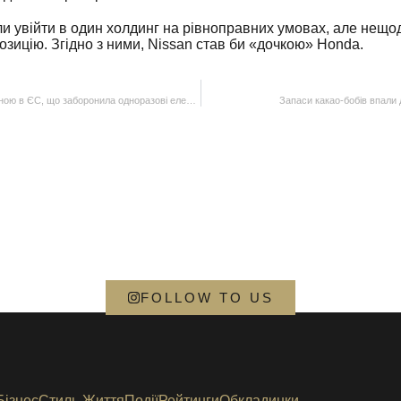
ли увійти в один холдинг на рівноправних умовах, але нещ
зицію. Згідно з ними, Nissan став би «дочкою» Honda.
Франція стала другою країною в ЄС, що заборонила одноразові електронні цигарки
Запаси какао-бобів впали 
FOLLOW TO US
Бізнес
Стиль Життя
Події
Рейтинги
Обкладинки