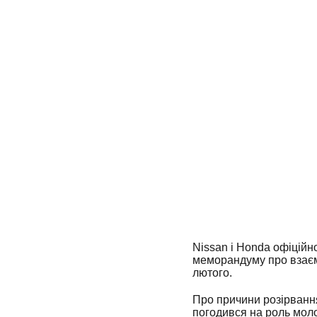
Nissan і Honda офіційн
меморандуму про взаєм
лютого.
Про причини розірвання
погодився на роль мол