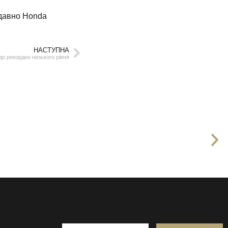
одавно Honda
НАСТУПНА
до рекордно низького рівня