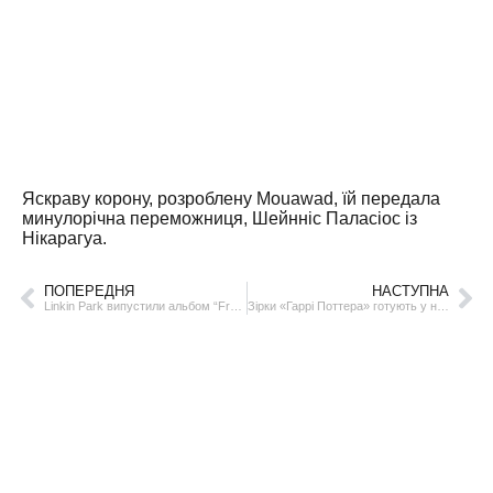
Яскраву корону, розроблену Mouawad, їй передала
минулорічна переможниця, Шейнніс Паласіос із
Нікарагуа.
ПОПЕРЕДНЯ
НАСТУПНА
Linkin Park випустили альбом “From Zero” — перший з новою солісткою
Зірки «Гаррі Поттера» готують у новому кулінарному шоу від HBO