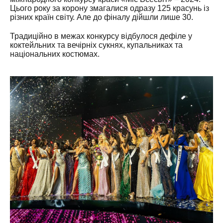
Цього року за корону змагалися одразу 125 красунь із
різних країн світу. Але до фіналу дійшли лише 30.
Традиційно в межах конкурсу відбулося дефіле у
коктейльних та вечірніх сукнях, купальниках та
національних костюмах.