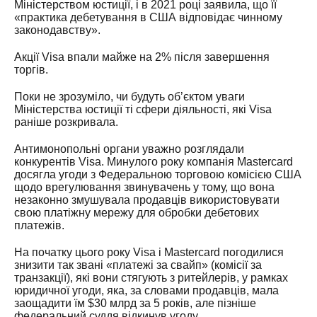
Міністерством юстиції, і в 2021 році заявила, що її
«практика дебетування в США відповідає чинному
законодавству».
Акції Visa впали майже на 2% після завершення
торгів.
Поки не зрозуміло, чи будуть об’єктом уваги
Міністерства юстиції ті сфери діяльності, які Visa
раніше розкривала.
Антимонопольні органи уважно розглядали
конкурентів Visa. Минулого року компанія Mastercard
досягла угоди з Федеральною торговою комісією США
щодо врегулювання звинувачень у тому, що вона
незаконно змушувала продавців використовувати
свою платіжну мережу для обробки дебетових
платежів.
На початку цього року Visa і Mastercard погодилися
знизити так звані «платежі за свайп» (комісії за
транзакції), які вони стягують з ритейлерів, у рамках
юридичної угоди, яка, за словами продавців, мала
заощадити їм $30 млрд за 5 років, але пізніше
федеральний суддя відкинув угоду.