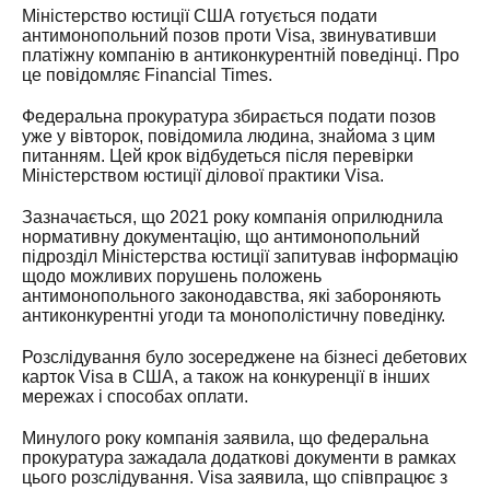
Міністерство юстиції США готується подати
антимонопольний позов проти Visa, звинувативши
платіжну компанію в антиконкурентній поведінці. Про
це повідомляє Financial Times.
Федеральна прокуратура збирається подати позов
уже у вівторок, повідомила людина, знайома з цим
питанням. Цей крок відбудеться після перевірки
Міністерством юстиції ділової практики Visa.
Зазначається, що 2021 року компанія оприлюднила
нормативну документацію, що антимонопольний
підрозділ Міністерства юстиції запитував інформацію
щодо можливих порушень положень
антимонопольного законодавства, які забороняють
антиконкурентні угоди та монополістичну поведінку.
Розслідування було зосереджене на бізнесі дебетових
карток Visa в США, а також на конкуренції в інших
мережах і способах оплати.
Минулого року компанія заявила, що федеральна
прокуратура зажадала додаткові документи в рамках
цього розслідування. Visa заявила, що співпрацює з