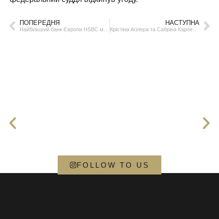
ПОПЕРЕДНЯ
НАСТУПНА
Найбільший банк Європи HSBC може очолити жінка, вперше за його 159-річну історію
Крістіна Агілера та Сабріна Карпентер заспівали разом
FOLLOW TO US