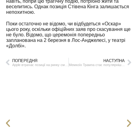
навіть, попри цю трагічну подію, потрібно жити та
веселитись. Однак позиція Стівена Кінга залишається
непохитною.
Поки остаточно не відомо, чи відбудеться «Оскар»
цього року, оскільки офіційних заяв про скасування ще
не було. Відомо, що церемонія попередньо
запланована на 2 березня в Лос-Анджелесі, у театрі
«Долбі».
ПОПЕРЕДНЯ
НАСТУПНА
Apple втрачає позиції на ринку смартфонів у Китаї – продажі впали на 25%
Мемкоїн Трампа стає популярнішим