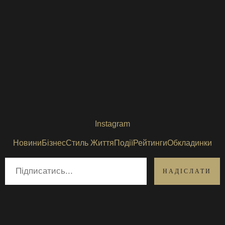
Instagram
Новини
Бізнес
Стиль Життя
Події
Рейтинги
Обкладинки