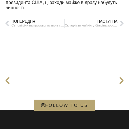
президента США, ці заходи майже відразу набудуть
чинності.
ПОПЕРЕДНЯ
НАСТУПНА
Світові ціни на продовольство в січні впали
Складність майнінгу біткоїна зросла на 5,61% і оновила історичний максимум
FOLLOW TO US