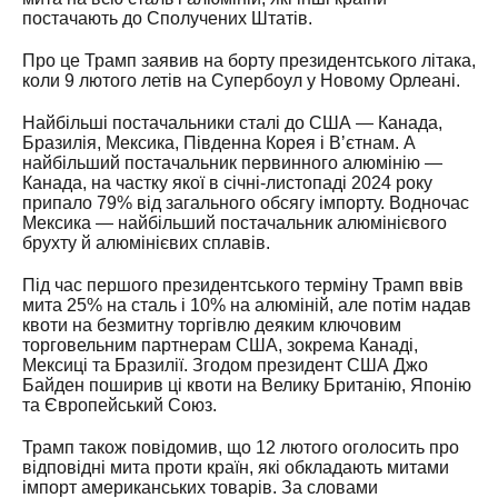
постачають до Сполучених Штатів.
Про це Трамп заявив на борту президентського літака,
коли 9 лютого летів на Супербоул у Новому Орлеані.
Найбільші постачальники сталі до США — Канада,
Бразилія, Мексика, Південна Корея і Вʼєтнам. А
найбільший постачальник первинного алюмінію —
Канада, на частку якої в січні-листопаді 2024 року
припало 79% від загального обсягу імпорту. Водночас
Мексика — найбільший постачальник алюмінієвого
брухту й алюмінієвих сплавів.
Під час першого президентського терміну Трамп ввів
мита 25% на сталь і 10% на алюміній, але потім надав
квоти на безмитну торгівлю деяким ключовим
торговельним партнерам США, зокрема Канаді,
Мексиці та Бразилії. Згодом президент США Джо
Байден поширив ці квоти на Велику Британію, Японію
та Європейський Союз.
Трамп також повідомив, що 12 лютого оголосить про
відповідні мита проти країн, які обкладають митами
імпорт американських товарів. За словами