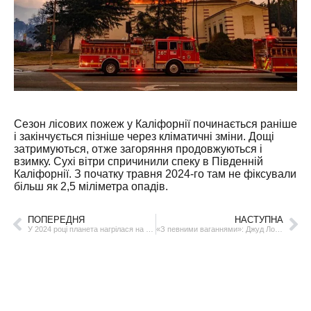
Сезон лісових пожеж у Каліфорнії починається раніше
і закінчується пізніше через кліматичні зміни. Дощі
затримуються, отже загоряння продовжуються і
взимку. Сухі вітри спричинили спеку в Південній
Каліфорнії. З початку травня 2024-го там не фіксували
більш як 2,5 міліметра опадів.
ПОПЕРЕДНЯ
НАСТУПНА
У 2024 році планета нагрілася на рекордні 1,5 °C
«З певними ваганнями»: Джуд Лоу зіграє Путіна