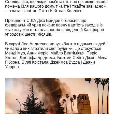
Сподіваюся, що люди пам’ятають про це: якщо лісова
пожежа біля вашого дому, тікайте і тікайте завчасно»,
— сказав капітан Скотт Кейтлан Коллінз.
Президент США Джо Байден оголосив, що
федеральний уряд покриє повну вартість заходів із
«захисту життя та власності» в південній Каліфорнії
упродовж шести місяців.
В окрузі Лос-Анджелес живуть багато відомих людей, і
чимало з них втратили свої будинки. Це стосується
Менді Мур, Анни Феріс, Майло Вентімілья, Періс
Хілтон, Джеффа Бріджеса, Бозоми Сейнт Джон, Мела
Гібсона, Біллі Крістала, Джеймса Вудса і Даяни
Уоррен.