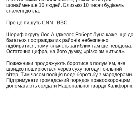
щонайменше 10 людей. Близько 10 тисяч будівель
спалені дотла.
Про це пишуть CNN і BBC.
Шериф округу Лос-Анджелес Роберт Луна каже, що до
багатьох постраждалих районів небезпечно
підбиратися, тому кількість загиблих там ще невідома.
Остаточна цифра, на його думку, «різко зміниться».
Пожежники продовжують боротися з полумʼям, яке
швидко поширюється через суху погоду і сильний
вітер. Тим часом поліція веде боротьбу з мародерами.
Підтримувати громадський порядок правоохоронцям
допомагають солдати Національної гвардії Каліфорнії.