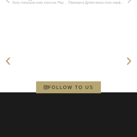
Sony показала нову консоль PlayStation — PS5 Pro
Принцеса Дубая випустила парфуми на честь розлучення з чоловіком
FOLLOW TO US