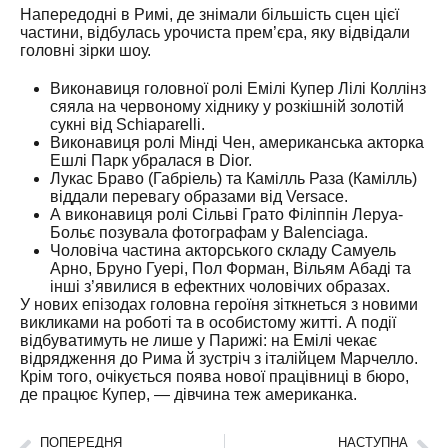
Напередодні в Римі, де знімали більшість сцен цієї
частини, відбулась урочиста прем’єра, яку відвідали
головні зірки шоу.
Виконавиця головної ролі Емілі Купер Лілі Коллінз
сяяла на червоному хіднику у розкішній золотій
сукні від Schiaparelli.
Виконавиця ролі Мінді Чен, американська акторка
Ешлі Парк убралася в Dior.
Лукас Браво (Габріель) та Камілль Раза (Камілль)
віддали перевагу образами від Versace.
А виконавиця ролі Сільві Грато Філіппін Леруа-
Больє позувала фотографам у Balenciaga.
Чоловіча частина акторського складу Самуель
Арно, Бруно Гуері, Пол Форман, Вільям Абаді та
інші з’явилися в ефектних чоловічих образах.
У нових епізодах головна героїня зіткнеться з новими
викликами на роботі та в особистому житті. А події
відбуватимуть не лише у Парижі: на Емілі чекає
відрядження до Рима й зустріч з італійцем Марчелло.
Крім того, очікується поява нової працівниці в бюро,
де працює Купер, — дівчина теж американка.
ПОПЕРЕДНЯ
НАСТУПНА