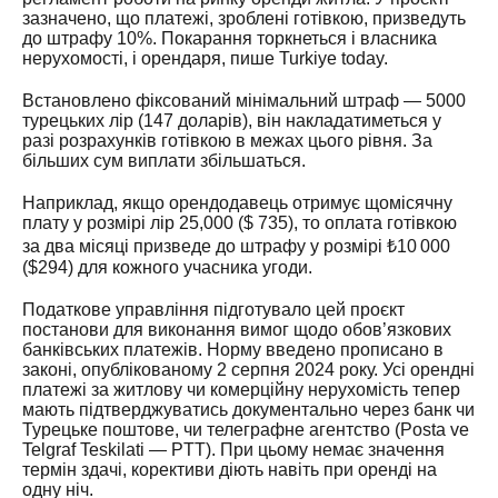
зазначено, що платежі, зроблені готівкою, призведуть
до штрафу 10%. Покарання торкнеться і власника
нерухомості, і орендаря, пише Turkiye today.
Встановлено фіксований мінімальний штраф — 5000
турецьких лір (147 доларів), він накладатиметься у
разі розрахунків готівкою в межах цього рівня. За
більших сум виплати збільшаться.
Наприклад, якщо орендодавець отримує щомісячну
плату у розмірі лір 25,000 ($ 735), то оплата готівкою
за два місяці призведе до штрафу у розмірі ₺10 000
($294) для кожного учасника угоди.
Податкове управління підготувало цей проєкт
постанови для виконання вимог щодо обов’язкових
банківських платежів. Норму введено прописано в
законі, опублікованому 2 серпня 2024 року. Усі орендні
платежі за житлову чи комерційну нерухомість тепер
мають підтверджуватись документально через банк чи
Турецьке поштове, чи телеграфне агентство (Posta ve
Telgraf Teskilati — PTT). При цьому немає значення
термін здачі, корективи діють навіть при оренді на
одну ніч.