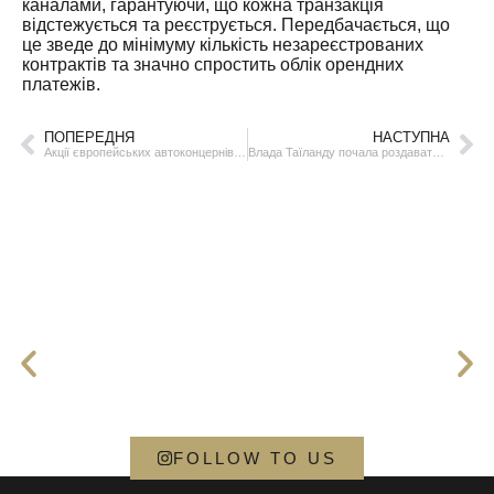
каналами, гарантуючи, що кожна транзакція
відстежується та реєструється. Передбачається, що
це зведе до мінімуму кількість незареєстрованих
контрактів та значно спростить облік орендних
платежів.
ПОПЕРЕДНЯ
НАСТУПНА
Акції європейських автоконцернів втратили $10 млрд
Влада Таїланду почала роздавати гроші населенню для стимулювання зростання економіки
FOLLOW TO US