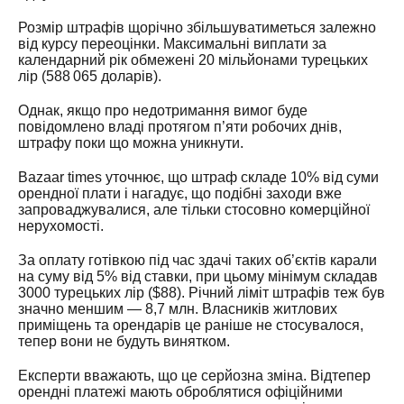
Розмір штрафів щорічно збільшуватиметься залежно
від курсу переоцінки. Максимальні виплати за
календарний рік обмежені 20 мільйонами турецьких
лір (588 065 доларів).
Однак, якщо про недотримання вимог буде
повідомлено владі протягом п’яти робочих днів,
штрафу поки що можна уникнути.
Вazaar times уточнює, що штраф складе 10% від суми
орендної плати і нагадує, що подібні заходи вже
запроваджувалися, але тільки стосовно комерційної
нерухомості.
За оплату готівкою під час здачі таких об’єктів карали
на суму від 5% від ставки, при цьому мінімум складав
3000 турецьких лір ($88). Річний ліміт штрафів теж був
значно меншим — 8,7 млн. Власників житлових
приміщень та орендарів це раніше не стосувалося,
тепер вони не будуть винятком.
Експерти вважають, що це серйозна зміна. Відтепер
орендні платежі мають оброблятися офіційними