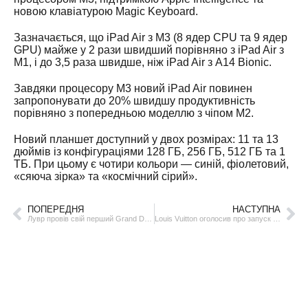
новою клавіатурою Magic Keyboard.
Зазначається, що iPad Air з M3 (8 ядер CPU та 9 ядер
GPU) майже у 2 рази швидший порівняно з iPad Air з
M1, і до 3,5 раза швидше, ніж iPad Air з A14 Bionic.
Завдяки процесору M3 новий iPad Air повинен
запропонувати до 20% швидшу продуктивність
порівняно з попередньою моделлю з чіпом M2.
Новий планшет доступний у двох розмірах: 11 та 13
дюймів із конфігураціями 128 ГБ, 256 ГБ, 512 ГБ та 1
ТБ. При цьому є чотири кольори — синій, фіолетовий,
«сяюча зірка» та «космічний сірий».
ПОПЕРЕДНЯ
НАСТУПНА
Лувр провів свій перший Grand Dîner du Louvre
Louis Vuitton оголосив про запуск б’юті-лінії La Beauté