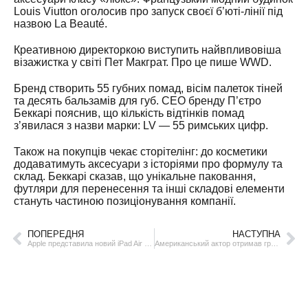
Louis Viutton оголосив про запуск своєї б’юті-лінії під
назвою La Beauté.
Креативною директоркою виступить найвпливовіша
візажистка у світі Пет Макграт. Про це пише WWD.
Бренд створить 55 губних помад, вісім палеток тіней
та десять бальзамів для губ. CEO бренду П’єтро
Беккарі пояснив, що кількість відтінків помад
з’явилася з назви марки: LV — 55 римських цифр.
Також на покупців чекає сторітелінг: до косметики
додаватимуть аксесуари з історіями про формулу та
склад. Беккарі сказав, що унікальне паковання,
футляри для перенесення та інші складові елементи
стануть частиною позиціонування компанії.
ПОПЕРЕДНЯ
НАСТУПНА
Apple представила новий iPad Air з M3 та оновленою клавіатурою
Американський актор отримав громадянство Польщі за фільм «Справжній біль»