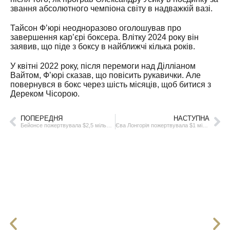
звання абсолютного чемпіона світу в надважкій вазі.
Тайсон Фʼюрі неодноразово оголошував про
завершення карʼєрі боксера. Влітку 2024 року він
заявив, що піде з боксу в найближчі кілька років.
У квітні 2022 року, після перемоги над Ділліаном
Вайтом, Фʼюрі сказав, що повісить рукавички. Але
повернувся в бокс через шість місяців, щоб битися з
Дереком Чісорою.
ПОПЕРЕДНЯ
НАСТУПНА
Бейонсе пожертвувала $2,5 мільйона постраждалим у Лос-Анджелесі
Єва Лонгорія пожертвувала $1 мільйон постраждалим у Лос-Анджелесі