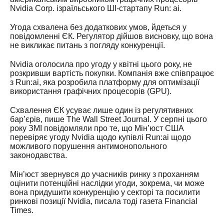
Nvidia Corp. ізраїльського ШІ-стартапу Run: ai.
Угода схвалена без додаткових умов, йдеться у
повідомленні ЄК. Регулятор дійшов висновку, що вона
не викликає питань з погляду конкуренції.
Nvidia оголосила про угоду у квітні цього року, не
розкривши вартість покупки. Компанія вже співпрацює
з Run:ai, яка розробила платформу для оптимізації
використання графічних процесорів (GPU).
Схвалення ЄК усуває лише один із регулятивних
бар’єрів, пише The Wall Street Journal. У серпні цього
року ЗМІ повідомляли про те, що Мін’юст США
перевіряє угоду Nvidia щодо купівлі Run:ai щодо
можливого порушення антимонопольного
законодавства.
Мін’юст звернувся до учасників ринку з проханням
оцінити потенційні наслідки угоди, зокрема, чи може
вона придушити конкуренцію у секторі та посилити
ринкові позиції Nvidia, писала тоді газета Financial
Times.