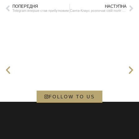
ПОПЕРЕДНЯ
НАСТУПНА
Telegram вперше став прибутковим
Санта-Клаус розпочав свій політ світом
FOLLOW TO US