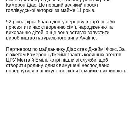
Камерон Діас. Це перший великий проєкт
голлівудської акторки за майже 11 років.
52-річна зірка брала довгу перерву в кар’єрі, аби
присвятити час створенню сім’ї, народженню та
вихованню дітей, а ще вона встигла запустити
виробництво натурального вина Avaline.
Партнером по майданчику Діас став Джеймі Фокс. За
сюжетом Камерон і Джеймі грають колишніх агентів
ЦРУ Метта й Емілі, котрі пішли зі служби, щоб
створити родину, однак вимушені несподівано
повернутися в шпигунство, коли їх майже викривають.