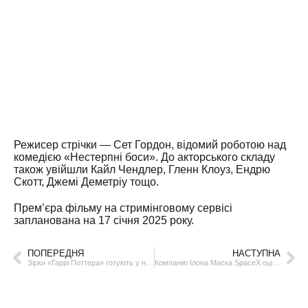
Режисер стрічки — Сет Гордон, відомий роботою над
комедією «Нестерпні боси». До акторського складу
також увійшли Кайл Чендлер, Гленн Клоуз, Ендрю
Скотт, Джемі Деметріу тощо.
Прем’єра фільму на стримінговому сервісі
запланована на 17 січня 2025 року.
ПОПЕРЕДНЯ
НАСТУПНА
Зірки «Гаррі Поттера» готують у новому кулінарному шоу від HBO
Компанію Ілона Маска SpaceX оцінюють у $255 мільярдів