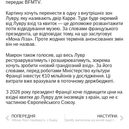
передає BFMTV.
Картину хочуть перенести в одну з внутрішніх зон
Лувру, яку називають двір Карре. Туди буде окремий
від Лувру вхід та квиток — це допоможе розвантажити
потік відвідування музею. За словами французького
президента, це відповідає тому, на що заслуговує
«Мона Ліза». Проте жодних термінів анонсованих змін
він не назвав.
Макрон також голосив, що весь Лувр
рестравруватимуть і розширюватимуть, зокрема
хочуть зробити «новий грандіозний вхід». За його
словами, перед роботами Міністерство культури
Франції інвестує €10 мільйонів у дослідження. Ці
витрати вже врахували в поточному держбюджеті.
З 2026 року президент Франції хоче підвищити ціни на
вхідні квитки до Лувру для іноземців з країн, що не є
частиною Європейського Союзу.
ПОПЕРЕДНЯ
НАСТУПНА
«Мона Лізу» приберуть з Лувру
Spotify виплатила музичній індустрії $10 мільярдів у 2024 році