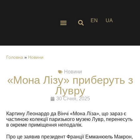
EN
UA
Стиль Життя
Головна
»
Новини
Новини
«Мона Лізу» приберуть з
Лувру
30 Січня, 2025
Картину Леонардо да Вінчі «Мона Ліза», що зараз є
частиною колекції паризького музею Лувр, перенесуть
в окреме приміщення неподалік.
Про це заявив президент Франції Емманюель Макрон,