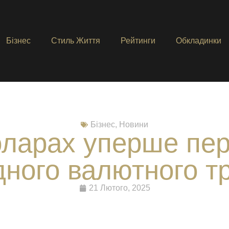
Бізнес
Стиль Життя
Рейтинги
Обкладинки
Бізнес
,
Новини
оларах уперше п
дного валютного 
21 Лютого, 2025