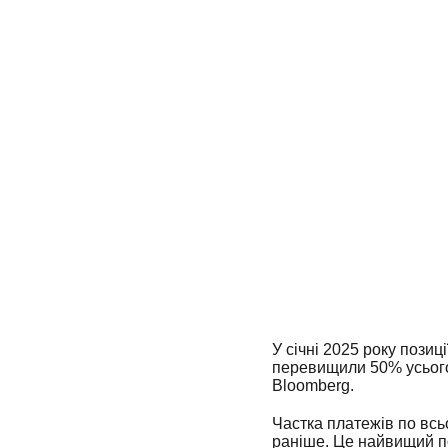
У січні 2025 року пози
перевищили 50% усього
Bloomberg.
Частка платежів по всь
раніше. Це найвищий по