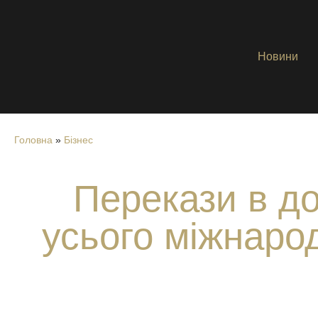
Новини
Головна
»
Бізнес
Перекази в д
усього міжнаро