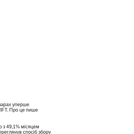
оларах уперше
IFT. Про це пише
но з 49,1% місяцем
переглянув спосіб збору