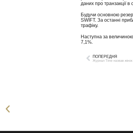
даних про транзакції в 
Будучи основною резер
SWIFT. За останні приб
трафіку.
Наступна за величиною 
7,1%.
ПОПЕРЕДНЯ
Журнал Time назвав жінок