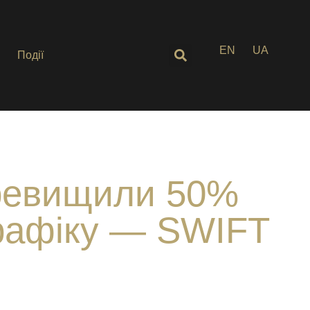
EN
UA
Події
еревищили 50%
трафіку — SWIFT