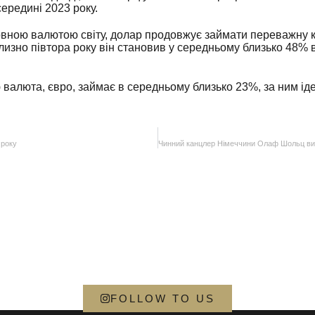
середині 2023 року.
вною валютою світу, долар продовжує займати переважну кі
лизно півтора року він становив у середньому близько 48% в
валюта, євро, займає в середньому близько 23%, за ним іде
 року
FOLLOW TO US