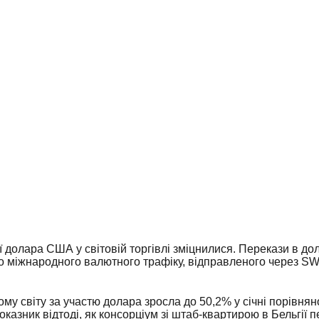
ції долара США у світовій торгівлі зміцнилися. Перекази в д
 міжнародного валютного трафіку, відправленого через SW
ому світу за участю долара зросла до 50,2% у січні порівня
казник відтоді, як консорціум зі штаб-квартирою в Бельгії 