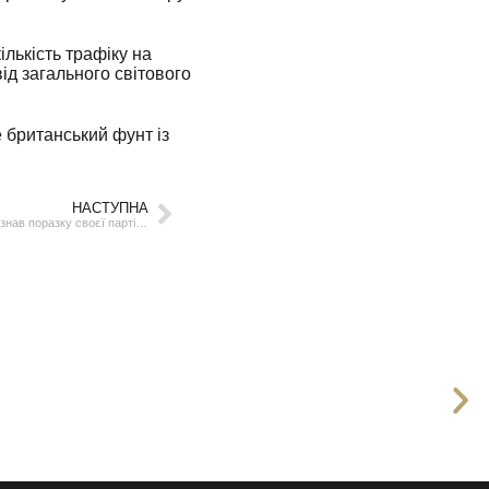
лькість трафіку на
ід загального світового
 британський фунт із
НАСТУПНА
Чинний канцлер Німеччини Олаф Шольц визнав поразку своєї партії на виборах