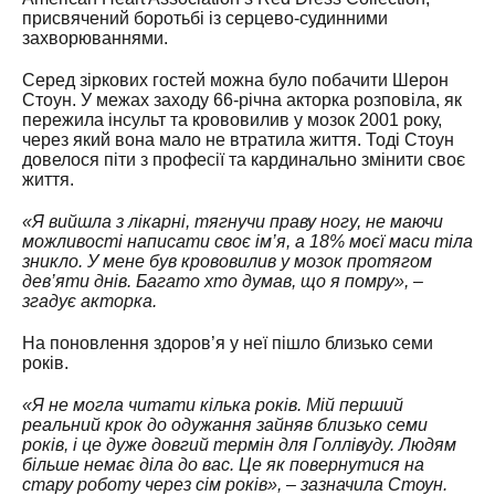
присвячений боротьбі із серцево-судинними
захворюваннями.
Серед зіркових гостей можна було побачити Шерон
Стоун. У межах заходу 66-річна акторка розповіла, як
пережила інсульт та крововилив у мозок 2001 року,
через який вона мало не втратила життя. Тоді Стоун
довелося піти з професії та кардинально змінити своє
життя.
«Я вийшла з лікарні, тягнучи праву ногу, не маючи
можливості написати своє ім’я, а 18% моєї маси тіла
зникло. У мене був крововилив у мозок протягом
дев’яти днів. Багато хто думав, що я помру», –
згадує акторка.
На поновлення здоров’я у неї пішло близько семи
років.
«Я не могла читати кілька років. Мій перший
реальний крок до одужання зайняв близько семи
років, і це дуже довгий термін для Голлівуду. Людям
більше немає діла до вас. Це як повернутися на
стару роботу через сім років», – зазначила Стоун.