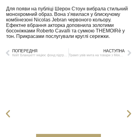
Для появи на публіці Шерон Стоун вибрала стильний
монохромний образ. Вона з’явилася у блискучому
комбінезоні Nicolas Jebran червоного кольору.
Ефектне вбрання акторка доповнила золотими
босоніжками Roberto Cavalli та сумкою THEMOIRè у
тон. Прикрасами послугували круглі сережки.
ПОПЕРЕДНЯ
НАСТУПНА
Кейт Бланшетт ініціює фонд підтримки для режисерів-біженців
Трамп увів мита на товари з Мексики, Канади та Китаю